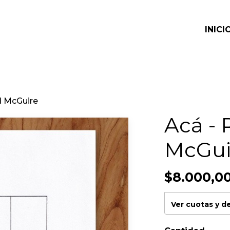
INICI
d McGuire
Acá - 
McGui
$8.000,0
Ver cuotas y 